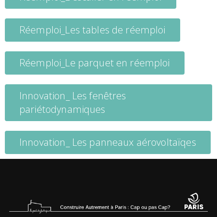
Réemploi_Les tables de réemploi
Réemploi_Le parquet en réemploi
Innovation_ Les fenêtres
pariétodynamiques
Innovation_ Les panneaux aérovoltaïqes