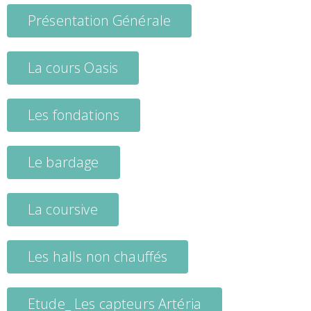
Présentation Générale
La cours Oasis
Les fondations
Le bardage
La coursive
Les halls non chauffés
Etude_ Les capteurs Artéria