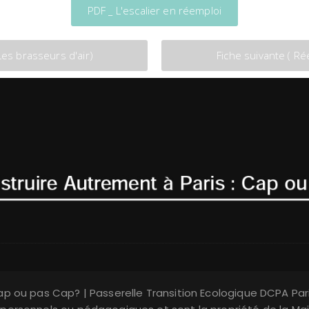
PDF _ L'escalier en réemploi
Les brasseurs d'air)
Fiche suivante ( Ré
p ou pas Cap? | Passerelle Transition Ecologique DCPA Par