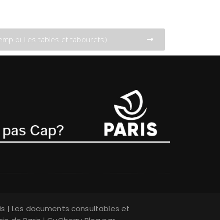
emploi_Les tables et tabourets)
is | Les documents consultables et