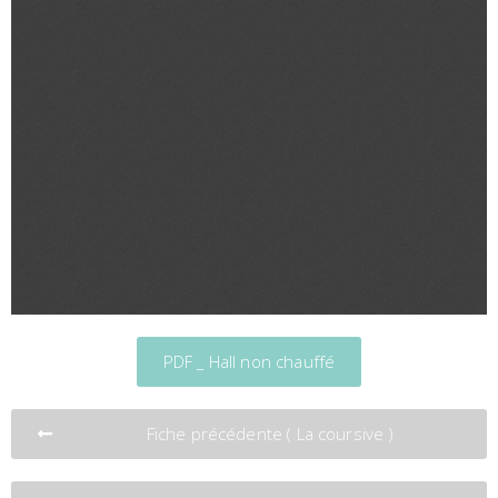
PDF _ Hall non chauffé
Fiche précédente ( La coursive )