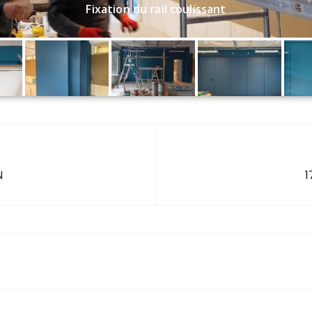
Fixation du rail coulissant
N
1