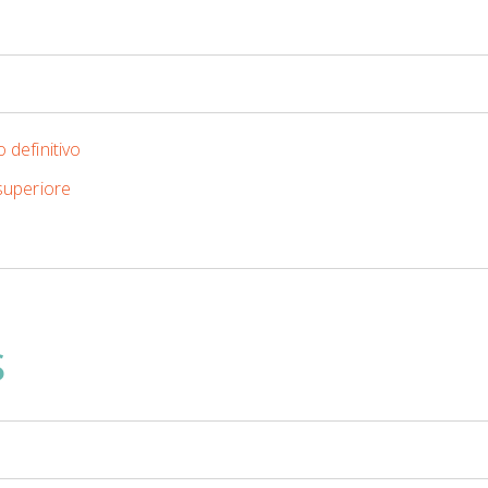
 definitivo
 superiore
S