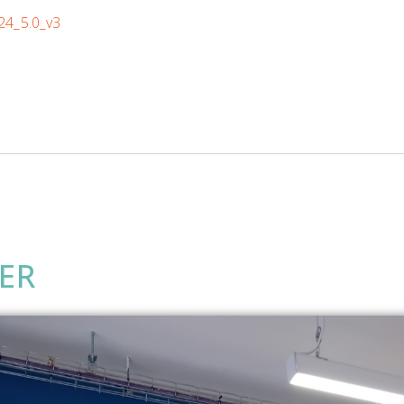
4_5.0_v3
ER