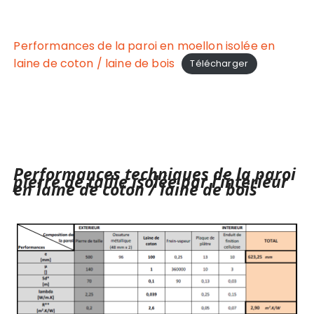
Performances de la paroi en moellon isolée en
laine de coton / laine de bois
Télécharger
Performances techniques de la paroi
pierre de taille isolée par l’intérieur
en laine de coton / laine de bois