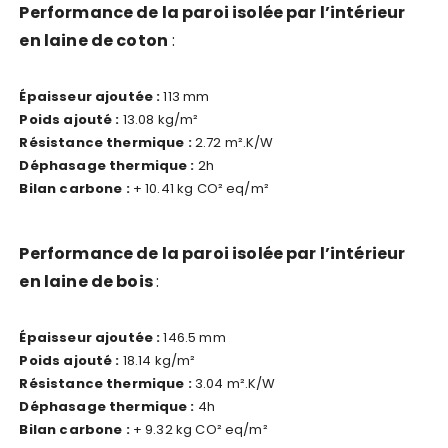
Performance de la paroi isolée par l’intérieur
en laine de coton
:
Épaisseur ajoutée :
113 mm
Poids ajouté :
13.08 kg/m²
Résistance thermique :
2.72 m².K/W
Déphasage thermique :
2h
Bilan carbone :
+ 10.41 kg CO² eq/m²
Performance de la paroi isolée par l’intérieur
en laine de bois
:
Épaisseur ajoutée :
146.5 mm
Poids ajouté :
18.14 kg/m²
Résistance thermique :
3.04 m².K/W
Déphasage thermique :
4h
Bilan carbone :
+ 9.32 kg CO² eq/m²