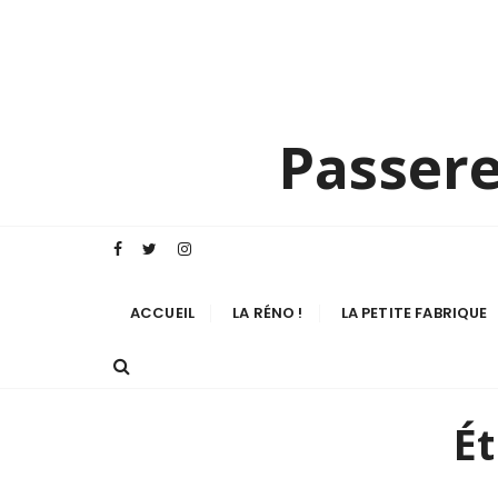
P
a
s
s
e
Passere
r
a
u
c
o
n
ACCUEIL
LA RÉNO !
LA PETITE FABRIQUE
t
e
n
u
Ét