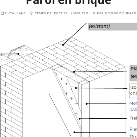
IL Y'A 3 ANS
TEMPS DE LECTURE :
2MINUTES
PAR
NOEMIE POUPARD