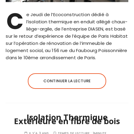
C
e Jeudi de l’Ecoconstruction dédié à
l’isolation thermique en enduit allégé chaux-
liège-argile, de l’entreprise DIASEN, est basé
sur le retour d’expérience de l’équipe de Paris Habitat
sur l’opération de rénovation de l’immeuble de
logement social, au 156 rue du Faubourg Poissonnière
dans le 10ème arrondissement de Paris.
CONTINUER LA LECTURE
Isolation Thermique
Extérieure en fibre de bois
IL Y'A 3 ANS
TEMPS DE LECTURE :
1MINUTE