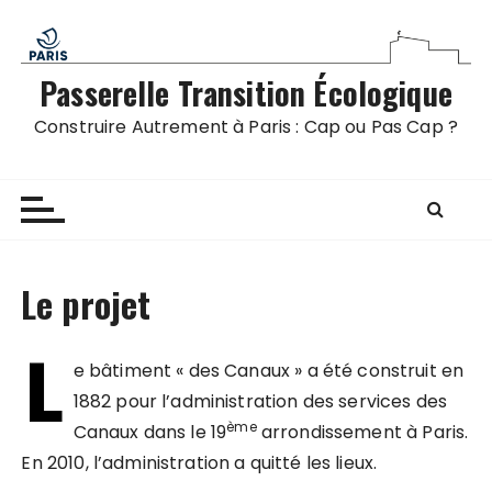
P
a
s
Passerelle Transition Écologique
s
e
Construire Autrement à Paris : Cap ou Pas Cap ?
r
a
u
c
o
n
Le projet
t
e
L
n
e bâtiment « des Canaux » a été construit en
u
1882 pour l’administration des services des
ème
Canaux dans le 19
arrondissement à Paris.
En 2010, l’administration a quitté les lieux.