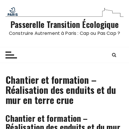
P
a
s
Passerelle Transition Écologique
s
e
Construire Autrement à Paris : Cap ou Pas Cap ?
r
a
u
c
o
n
Chantier et formation –
t
Réalisation des enduits et du
e
mur en terre crue
n
u
Chantier et formation –
Réalisation des enduits et du mur