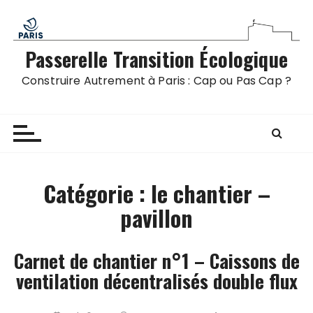
P
a
s
Passerelle Transition Écologique
s
e
Construire Autrement à Paris : Cap ou Pas Cap ?
r
a
u
c
o
n
Catégorie :
le chantier –
t
pavillon
e
n
u
Carnet de chantier n°1 – Caissons de
ventilation décentralisés double flux