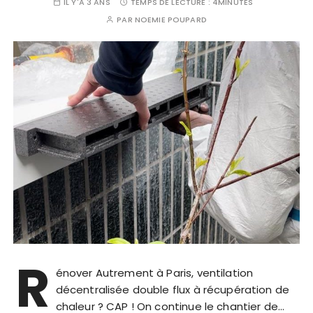
IL Y'A 3 ANS
TEMPS DE LECTURE :
4MINUTES
PAR
NOEMIE POUPARD
R
énover Autrement à Paris, ventilation
décentralisée double flux à récupération de
chaleur ? CAP ! On continue le chantier de…