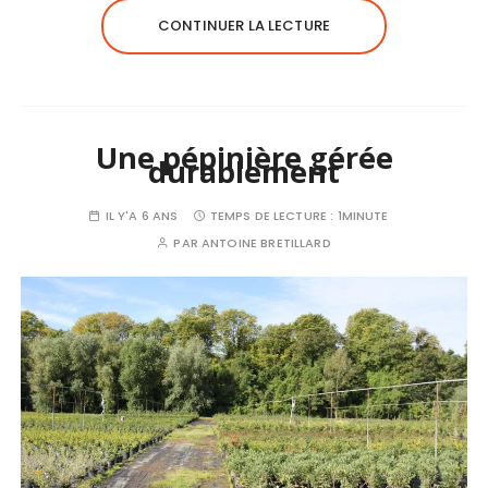
CONTINUER LA LECTURE
Une pépinière gérée
durablement
IL Y'A 6 ANS
TEMPS DE LECTURE :
1MINUTE
PAR
ANTOINE BRETILLARD