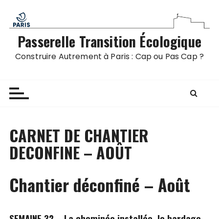
P
a
s
Passerelle Transition Écologique
s
e
Construire Autrement à Paris : Cap ou Pas Cap ?
r
a
u
c
o
n
CARNET DE CHANTIER
t
DECONFINE – AOÛT
e
n
u
Chantier déconfiné – Août
SEMAINE 32 – La cheminée installée, le bardage