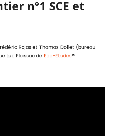
tier n°1 SCE et
rédéric Rojas et Thomas Dollet (bureau
 que Luc Floissac de
Eco-Etudes
™