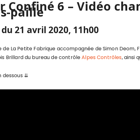
 Confiné 6 – Vidéo chan
s-paille
du 21 avril 2020, 11h00
pe de La Petite Fabrique accompagnée de Simon Deom, F
ois Brillard du bureau de contrôle
Alpes Contrôles
, ainsi
n dessous ⇊