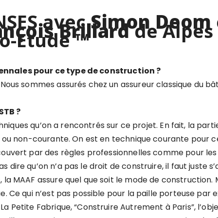
NSES avec
Simon Deom
ançois Brillard
de Alpes
co-Etude
™
ennales pour ce type de construction ?
. Nous sommes assurés chez un assureur classique du bâ
STB ?
echniques qu’on a rencontrés sur ce projet. En fait, la par
te ou non-courante. On est en technique courante pour ce
couvert par des règles professionnelles comme pour les 
dire qu’on n’a pas le droit de construire, il faut juste 
la MAAF assure quel que soit le mode de construction. Mai
e. Ce qui n’est pas possible pour la paille porteuse par 
 Petite Fabrique, “Construire Autrement à Paris”, l’objec