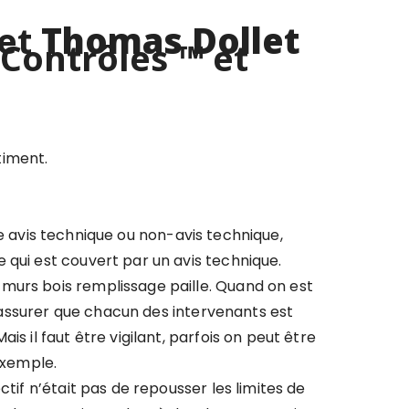
et
Thomas Dollet
 Contrôles
™
et
timent.
tie avis technique ou non-avis technique,
 qui est couvert par un avis technique.
murs bois remplissage paille. Quand on est
s’assurer que chacun des intervenants est
s il faut être vigilant, parfois on peut être
exemple.
tif n’était pas de repousser les limites de