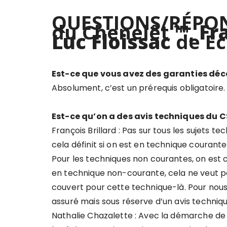
QUESTIONS/RÉPO
du Chenelêt
™
,
Fr
Luc Floissac
de E
Est-ce que vous avez des garanties déc
Absolument, c’est un prérequis obligatoire
Est-ce qu’on a des avis techniques du C
François Brillard : Pas sur tous les sujets t
cela définit si on est en technique couran
Pour les techniques non courantes, on est 
en technique non-courante, cela ne veut pas 
couvert pour cette technique-là. Pour nous, 
assuré mais sous réserve d’un avis techniqu
Nathalie Chazalette : Avec la démarche de La