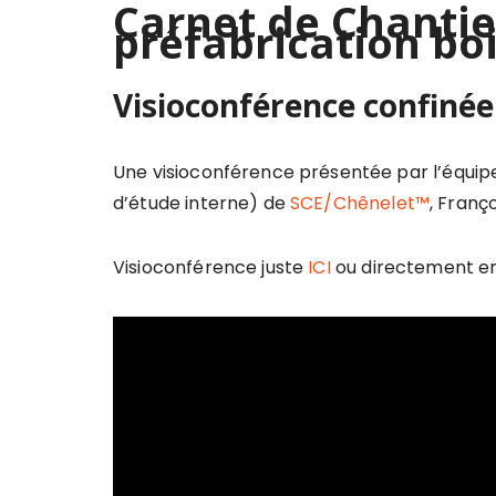
Carnet de Chantier
préfabrication boi
Visioconférence confinée 
Une visioconférence présentée par l’équi
d’étude interne) de
SCE/Chênelet™
, Franç
Visioconférence juste
ICI
ou directement e