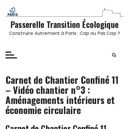
P
a
s
Passerelle Transition Écologique
s
e
Construire Autrement à Paris : Cap ou Pas Cap ?
r
a
u
c
o
n
Carnet de Chantier Confiné 11
t
– Vidéo chantier n°3 :
e
Aménagements intérieurs et
n
u
économie circulaire
Carnet de Chantier Confiné 11 –