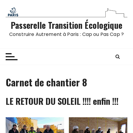
P
a
s
Passerelle Transition Écologique
s
e
Construire Autrement à Paris : Cap ou Pas Cap ?
r
a
u
c
o
n
Carnet de chantier 8
t
e
LE RETOUR DU SOLEIL !!!! enfin !!!
n
u