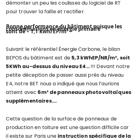
démonter un peu les coulisses du logiciel de RT
pour trouver la faille et rectifier.
Bonne performance du bâtiment puisque les
consommations en énergie primaire
sont de – 1,1 kwh/EP/m²
Suivant le référentiel Énergie Carbone, le bilan
BEPOS du bâtiment est de
5,3 kWhEP/NR/m², soit
5KWh au-dessus du niveau E4…
!!! Devant notre
petite déception de passer aussi près du niveau
E4, notre BET nous a indiqué que nous l’aurions
atteint avec
6m² de panneaux photovoltaïques
supplémentaires….
Cette question de la surface de panneaux de
production en toiture est une question difficile car
il existe sur Paris une
instruction spécifique de la