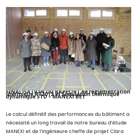
FINALISATION DU RAPPORT de réglementation
thermique RT2012 et Simulation thermique
dynamique STD – MANEXI BET
Le calcul définitif des performances du bâtiment a
nécessité un long travail de notre bureau d’étude
MANEXI et de l’ingénieure cheffe de projet Clara