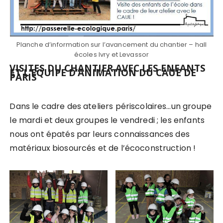
Planche d’information sur l’avancement du chantier – hall
écoles Ivry et Levassor
VISITES DU CHANTIER AVEC LES ENFANTS
ET L’EQUIPE D’ANIMATION DU CAUE DE
PARIS
Dans le cadre des ateliers périscolaires…un groupe
le mardi et deux groupes le vendredi ; les enfants
nous ont épatés par leurs connaissances des
matériaux biosourcés et de l’écoconstruction !