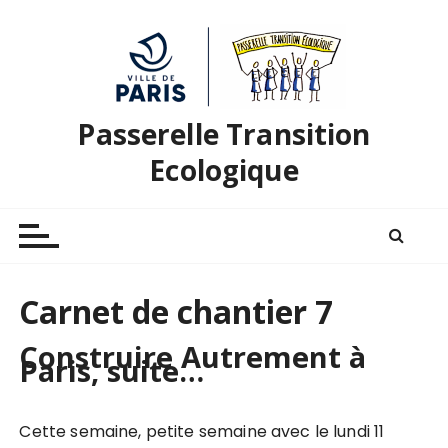
P
a
s
s
e
Passerelle Transition
r
a
Ecologique
u
c
o
n
t
Carnet de chantier 7
e
n
Construire Autrement à
u
Paris, suite…
Cette semaine, petite semaine avec le lundi 11