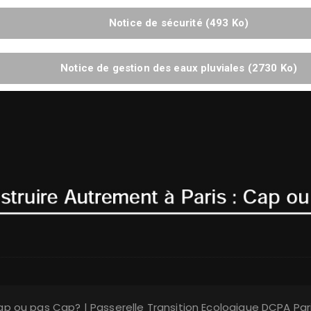
Notice de sécurité (493 Ko)
Notice de gestion des eaux pluviales (2730 Ko)
p ou pas Cap? | Passerelle Transition Ecologique DCPA Par