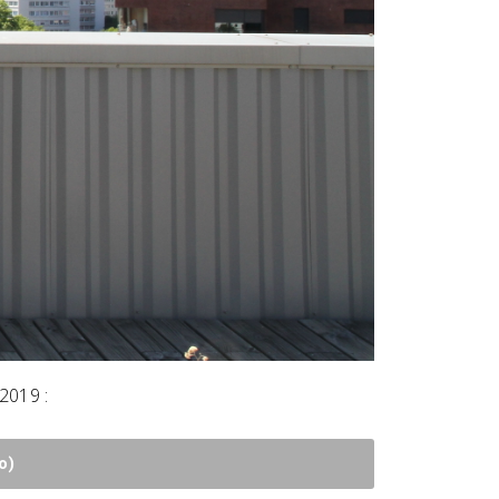
2019 :
o)