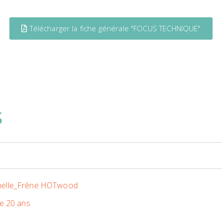
Télécharger la fiche générale "FOCUS TECHNIQUE"
S
nnelle_Frêne HOTwood
ie 20 ans